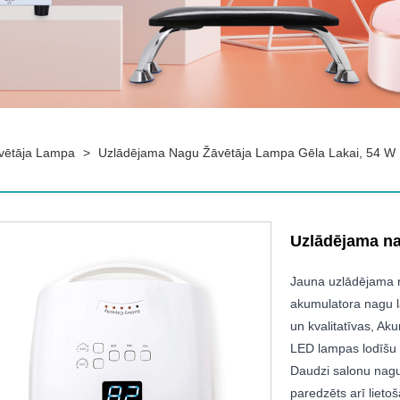
vētāja Lampa
>
Uzlādējama Nagu Žāvētāja Lampa Gēla Lakai, 54 W 
Uzlādējama nag
Jauna uzlādējama n
akumulatora nagu 
un kvalitatīvas, Aku
LED lampas lodīšu i
Daudzi salonu nagu
paredzēts arī lieto