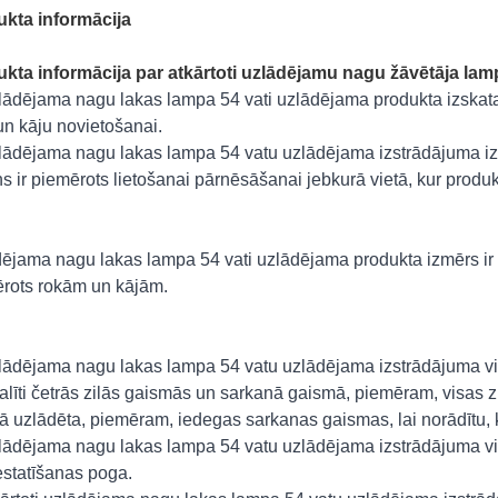
kta informācija
kta informācija par atkārtoti uzlādējamu nagu žāvētāja lamp
lādējama nagu lakas lampa 54 vati uzlādējama produkta izskata di
un kāju novietošanai.
lādējama nagu lakas lampa 54 vatu uzlādējama izstrādājuma izs
ns ir piemērots lietošanai pārnēsāšanai jebkurā vietā, kur produk
ējama nagu lakas lampa 54 vati uzlādējama produkta izmērs ir 2
rots rokām un kājām.
lādējama nagu lakas lampa 54 vatu uzlādējama izstrādājuma virsm
dalīti četrās zilās gaismās un sarkanā gaismā, piemēram, visas zil
bā uzlādēta, piemēram, iedegas sarkanas gaismas, lai norādītu, 
lādējama nagu lakas lampa 54 vatu uzlādējama izstrādājuma vir
estatīšanas poga.