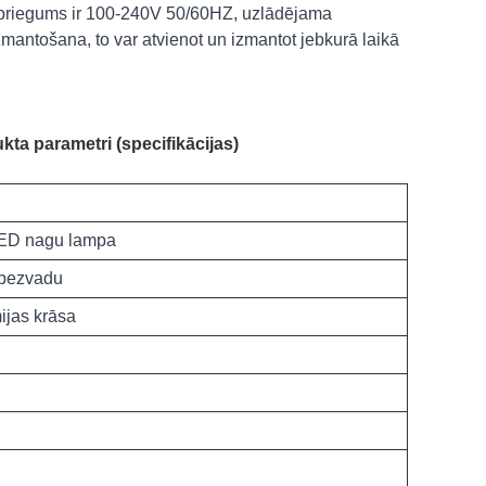
spriegums ir 100-240V 50/60HZ, uzlādējama
mantošana, to var atvienot un izmantot jebkurā laikā
ta parametri (specifikācijas)
ED nagu lampa
 bezvadu
jas krāsa