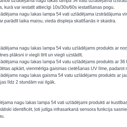
kārtoti uzlādējama nagu lakas lampa 54 vatu uzlādējama izstrādā
s, kurā var iestatīt attiecīgi 10s/30s/60s iestatīšanas pogu.
lādējama nagu lakas lampa 54 vati uzlādējama izstrādājuma virsm
ar parādīt laika maiņu, vieda displeja skatīšanās ir skaidra.
lādējama nagu lakas lampa 54 vatu uzlādējams produkts ar 
es plāksni ir viegli tīrīt un viegli uzstādīt.
lādējama nagu lakas lampa 54 vatu uzlādējams produkts ar 3
edētas apkārt, vienmērīga gaismas cietēšanas UV līme, padarot 
lādējams nagu lakas gaisma 54 vatu uzlādējams produkts ar jau
jas līdz 2 stundām vai ilgāk.
ējama nagu lakas lampa 54 vati uzlādējami produkti ar kustības 
tiski identificēt, ļoti jutīga infrasarkanā sensora funkcija sasnied
u.