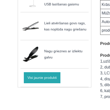
USB lasīšanas gaismu
Krās
Mūž
Auto
Lieli atvēršanas govs rags,
kas noplūda nagu griešanu
prod
Prod
Nagu grieznes ar izliektu
Produ
galvu
1,uzl
2, du
3, LC
Visi jaunie produkti
4, dis
5, di
6, ka
7, pr