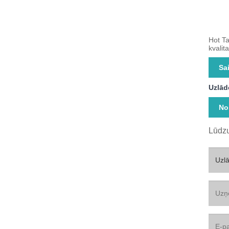
Hot Ta
kvalita
Sai
Uzlād
No
Lūdzu