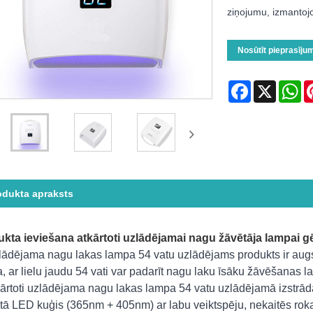
ziņojumu, izmantojo
Nosūtīt pieprasīju
Facebook
X
Wh
odukta apraksts
kta ieviešana atkārtoti uzlādējamai nagu žāvētāja lampai gē
lādējama nagu lakas lampa 54 vatu uzlādējams produkts ir aug
, ar lielu jaudu 54 vati var padarīt nagu laku īsāku žāvēšanas la
kārtoti uzlādējama nagu lakas lampa 54 vatu uzlādējamā izstrā
tā LED kuģis (365nm + 405nm) ar labu veiktspēju, nekaitēs rokas