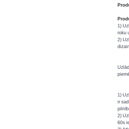
Produ
Produ
1) Uz
roku 
2) Uz
dizai
Uzlād
piemē
1) Uz
ir sa
pilnī
2) Uz
60s i