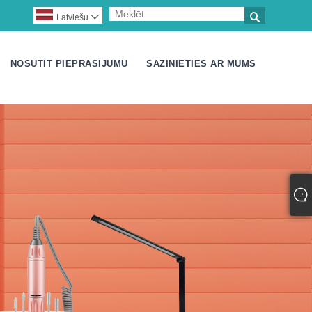

Latviešu

NOSŪTĪT PIEPRASĪJUMU
SAZINIETIES AR MUMS