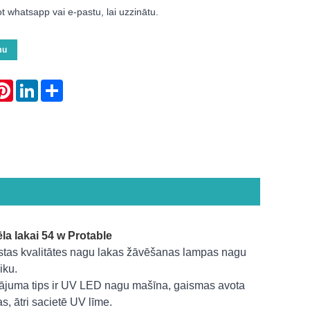
t whatsapp vai e-pastu, lai uzzinātu.
mu
atsApp
Pinterest
LinkedIn
Share
la lakai 54 w Protable
stas kvalitātes nagu lakas žāvēšanas lampas nagu
iku.
dājuma tips ir UV LED nagu mašīna, gaismas avota
, ātri sacietē UV līme.