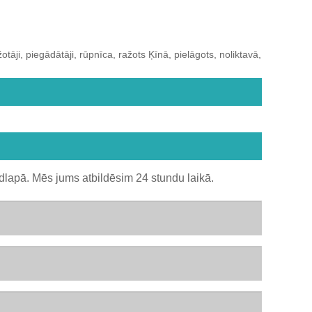
ji, piegādātāji, rūpnīca, ražots Ķīnā, pielāgots, noliktavā,
dlapā. Mēs jums atbildēsim 24 stundu laikā.