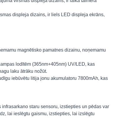
juma virsmas displeja dizains, ir laika taimera
as displeja dizains, ir liels LED displeja ekrāns,
noņemamu magnētisko pamatnes dizainu, noņemamu
6 lampas lodītēm (365nm+405nm) UV/LED, kas
nagu laku ātrāku nožūt.
dīgu iebūvētu litija jonu akumulatoru 7800mAh, kas
infrasarkano staru sensoru, izstiepties un pēdas var
z, lai ieslēgtu gaismu, izstiepties, lai izslēgtu