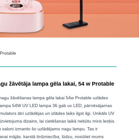
Protable
u žāvētāja lampa gēla lakai, 54 w Protable
agu žāvēšanas lampa gēla lakai 54w Protable uzlādes
lampa 54W UV LED lampa 36 gab uv LED, pārnēsājamas
mulators ātri uzlādējas un izlādes laiks ilgst ilgi. Unikāls UV
zvietojuma dizains, lai cietēšanas laikā nebūtu miris leņķis.
 saloni izmanto šo uzlādējamo nagu lampu. Tas ir
šanai mājās. karstā tirdzniecība, lūdzu, nosūtiet mums