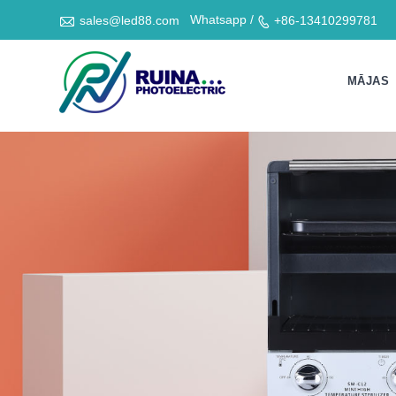

Whatsapp /
sales@led88.com
+86-13410299781

MĀJAS