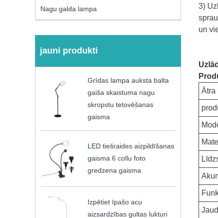
3) Uz
Nagu galda lampa
sprau
un vie
jauni produkti
Uzlād
Produ
Grīdas lampa auksta balta
Ātra
gaiša skaistuma nagu
skropstu tetovēšanas
prod
gaisma
Mode
Mate
LED tiešraides aizpildīšanas
gaisma 6 collu foto
Līdz
gredzena gaisma
Akum
Funk
Izpētiet īpašo acu
Jau
aizsardzības gultas lukturi