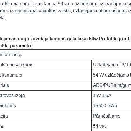
lādējama nagu lakas lampa 54 vatu uzlādējamā izstrādājuma 
dnis izmantošanai vairākās valstīs, uzlādējama atjaunošanas iz
tā.
ējamās nagu žāvētāja lampas gēla lakai 54w Protable produk
kta parametri:
 informācija
ukta nosaukums
Uzlādējama UV L
ļa numurs
54 W uzlādējams
riāls
ABS/PUPaint/gumi
strāvas izeja
15v 1,5A
ulators
15600 mAh
cija
Pārnēsājams
da
54 vati