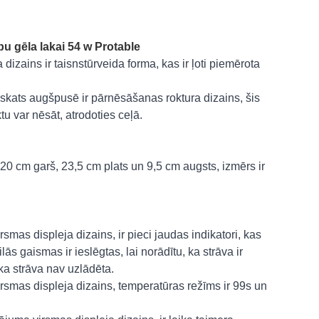
u gēla lakai 54 w Protable
zains ir taisnstūrveida forma, kas ir ļoti piemērota
kats augšpusē ir pārnēsāšanas roktura dizains, šis
tu var nēsāt, atrodoties ceļā.
0 cm garš, 23,5 cm plats un 9,5 cm augsts, izmērs ir
as displeja dizains, ir pieci jaudas indikatori, kas
ās gaismas ir ieslēgtas, lai norādītu, ka strāva ir
ka strāva nav uzlādēta.
smas displeja dizains, temperatūras režīms ir 99s un