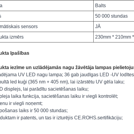
a
Balts
s
50 000 stundas
mātiskais sensors
JĀ
ukta izmērs
230mm * 210mm 
ukta īpašības
kta iezīme un uzlādējamās nagu žāvētāja lampas pielietoju
ādējama UV LED nagu lampa; 36 gab jaudīgas LED -UV lodītes
bultā led kuģi (365 nm + 405 nm), lai izārstētu UV gēla laku;
D displejs, lai parādītu sacietēšanas laiku;
pleja laika funkcija, sacietēšanas laiku ir viegli kontrolēt;
benu ir viegli noņemt;
lpošanas laiks ir 50 000 stundas;
oduktam ir patents, un tas ir izturējis CE.ROHS.sertifikāciju;