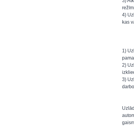
3) At
režīm
4) Uz
kas v
1) Uz
pamatn
2) Uz
izkli
3) Uz
darbo
Uzlād
automā
gaism