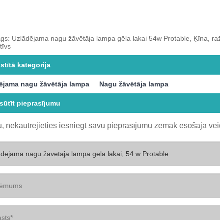
gs: Uzlādējama nagu žāvētāja lampa gēla lakai 54w Protable, Ķīna, ražotā
tīvs
stītā kategorija
ējama nagu žāvētāja lampa
Nagu žāvētāja lampa
sūtīt pieprasījumu
, nekautrējieties iesniegt savu pieprasījumu zemāk esošajā vei