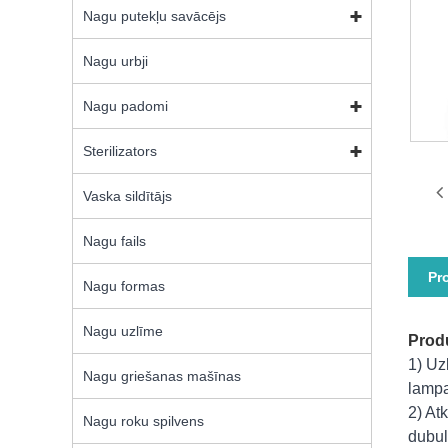
Nagu putekļu savācējs
Nagu urbji
Nagu padomi
Sterilizators
Vaska sildītājs
Nagu fails
Pr
Nagu formas
Nagu uzlīme
Produ
1) Uz
Nagu griešanas mašīnas
lampa
2) At
Nagu roku spilvens
dubul