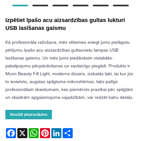
Izpētiet īpašo acu aizsardzības gultas lukturi
USB lasīšanas gaismu
Kā profesionāla ražošana, mēs vēlamies sniegt jums pielāgotu
pētījumu īpašo acu aizsardzības gultasvietu lampas USB
lasīšanas gaismu. Un mēs jums piedāvāsim vislabāko
pakalpojumu pēcpārdošanas un savlaicīgu piegādi. Produkts ir
Moon Beauty Fill Light, moderns dizains, izskatās labi, lai kur jūs
to ievietotu, augstas spilgtuma mikroshēmas, labs palīgs
profesionālam skaistumam, kas piemērots prasībai pēc spilgtām
un skaidrām apgaismojuma vajadzībām, var redzēt katru detaļu.
Nosūtīt pieprasījumu
Facebook
X
WhatsApp
Pinterest
LinkedIn
Share