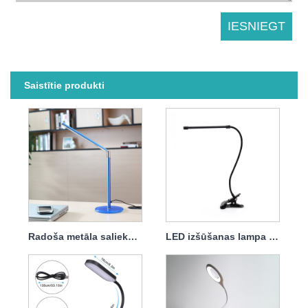
Saistītie produkti
Radoša metāla saliekamā LED galda lampa
LED izšūšanas lampa Metāla elastīga zoss kakla lampa