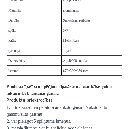
Pieteikums
Birojs, salons
Materiāls
alumilnums
Darbība
Saliekšana, rotācijas
spēks
5W
Krāsa
Melns, balts
garantija
1 gadu
Dzīves laiks
Ap 50000 stundām
lielums
670*380*350 mm
Produkta īpašība un pētījuma īpašās acu aizsardzības gultas
lukturis USB lasīšanas gaisma
Produktu priekšrocības
1, ir trīs krāsu temperatūra ar aukstu gaismu/aukstu siltu
gaismu/siltu gaismu.
2, var pielāgot 5 spilgtuma līmeņus.
3, metāla šļūtene, var būt saliekta pēc vēlēšanās.