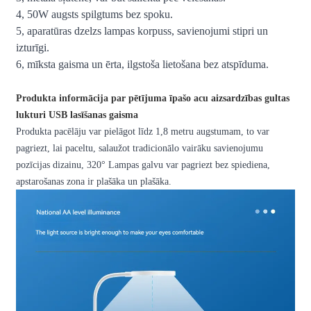
4, 50W augsts spilgtums bez spoku.
5, aparatūras dzelzs lampas korpuss, savienojumi stipri un
izturīgi.
6, mīksta gaisma un ērta, ilgstoša lietošana bez atspīduma.
Produkta informācija par pētījuma īpašo acu aizsardzības gultas
lukturi USB lasīšanas gaisma
Produkta pacēlāju var pielāgot līdz 1,8 metru augstumam, to var
pagriezt, lai paceltu, salaužot tradicionālo vairāku savienojumu
pozīcijas dizainu, 320
°
Lampas galvu var pagriezt bez spiediena,
apstarošanas zona ir plašāka un plašāka.