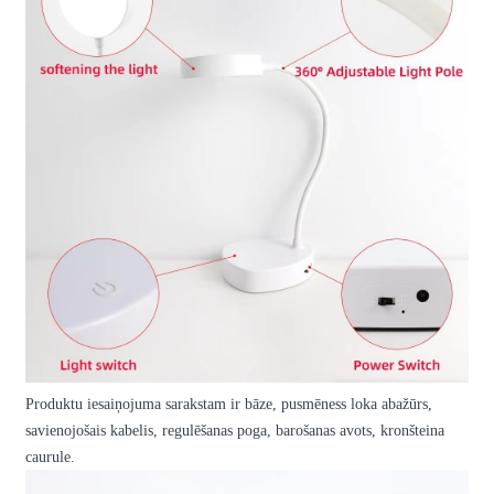
Produktu iesaiņojuma sarakstam ir bāze, pusmēness loka abažūrs,
savienojošais kabelis, regulēšanas poga, barošanas avots, kronšteina
caurule.