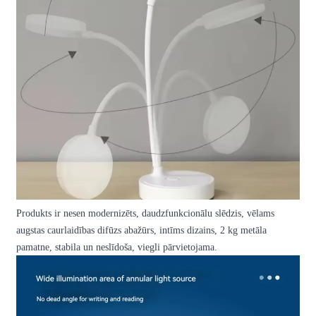
Produkts ir nesen modernizēts, daudzfunkcionālu slēdzis, vēlams
augstas caurlaidības difūzs abažūrs, intīms dizains, 2 kg metāla
pamatne, stabila un neslīdoša, viegli pārvietojama.