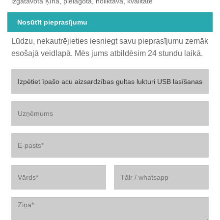
izgatavota Ķīnā, pielāgota, noliktavā, kvalitāte
Nosūtīt pieprasījumu
Lūdzu, nekautrējieties iesniegt savu pieprasījumu zemāk
esošajā veidlapā. Mēs jums atbildēsim 24 stundu laikā.