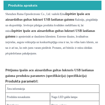
Produkta apraksts
Izpētiet īpašo acu
Shenzhen Ruina Optoelectronic Co., Ltd. vadošā Ķīna
aizsardzības gultas lukturi USB lasīšanas gaismu
Ražotājs, piegādātājs
un eksportētājs. Ievērojot pilnīgas produktu kvalitātes meklēšanu tā, lai
Izpētiet īpašo acu aizsardzības gultas lukturi USB lasīšanas
mūsu
gaismu
ir apmierināti ar daudziem klientiem. Extreme dizains, kvalitatīvas
izejvielas, augsta veiktspēja un konkurētspējīga cena ir tas, ko vēlas katrs klients, un
tas ir arī tas, ko mēs jums varam piedāvāt. Protams, arī būtisks ir mūsu ideālais
pēcpārdošanas pakalpojums.
Pētījuma īpašās acu aizsardzības gultas lukturis USB lasīšanas
gaisma produkta parametrs (specifikācija) (specifikācija)
Produkta parametri:
Ātra informācija
Produkta nosaukums
Nagu LED galda lampa