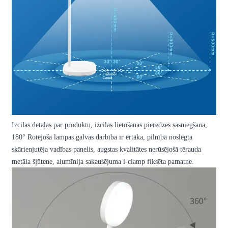
Izcilas detaļas par produktu, izcilas lietošanas pieredzes sasniegšana,
180
°
Rotējoša lampas galvas darbība ir ērtāka, pilnībā noslēgta
skārienjutēja vadības panelis, augstas kvalitātes nerūsējošā tērauda
metāla šļūtene, alumīnija sakausējuma i-clamp fiksēta pamatne.