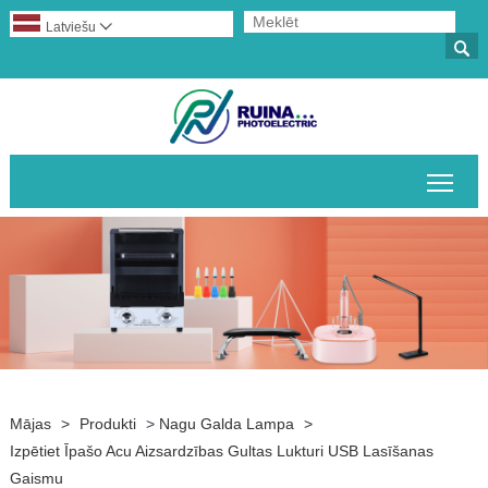
Latviešu


Pārs
Mājas
>
Produkti
>
Nagu Galda Lampa
>
Izpētiet Īpašo Acu Aizsardzības Gultas Lukturi USB Lasīšanas
Gaismu