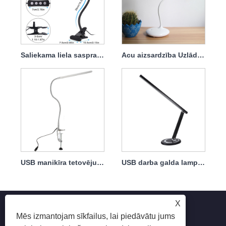
Saliekama liela saspraudes lieljaudas īpaši spilgta LED galda lampa
Acu aizsardzība Uzlādējama LED USB lasīšanas lampiņa
USB manikīra tetovējuma aplauzums nagu mākslas LED gaisma
USB darba galda lampa Beauty Manicure Beauty Make Up Desk Light
X
Mēs izmantojam sīkfailus, lai piedāvātu jums