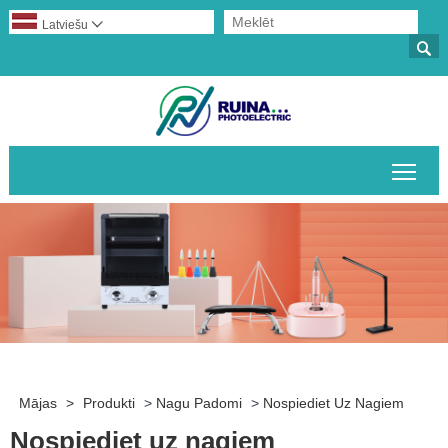
Latviešu


Pārs
Mājas
>
Produkti
>
Nagu Padomi
>
Nospiediet Uz Nagiem
Nospiediet uz nagiem