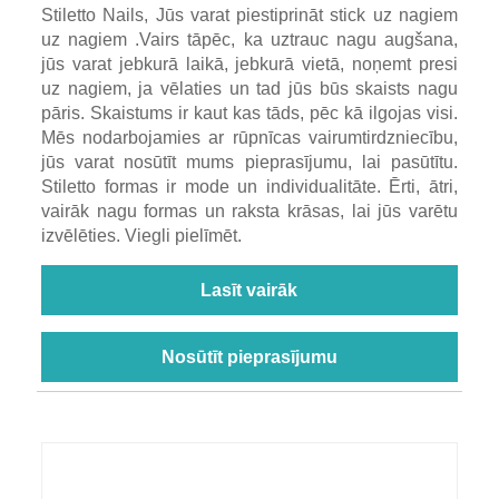
Stiletto Nails, Jūs varat piestiprināt stick uz nagiem
uz nagiem .Vairs tāpēc, ka uztrauc nagu augšana,
jūs varat jebkurā laikā, jebkurā vietā, noņemt presi
uz nagiem, ja vēlaties un tad jūs būs skaists nagu
pāris. Skaistums ir kaut kas tāds, pēc kā ilgojas visi.
Mēs nodarbojamies ar rūpnīcas vairumtirdzniecību,
jūs varat nosūtīt mums pieprasījumu, lai pasūtītu.
Stiletto formas ir mode un individualitāte. Ērti, ātri,
vairāk nagu formas un raksta krāsas, lai jūs varētu
izvēlēties. Viegli pielīmēt.
Lasīt vairāk
Nosūtīt pieprasījumu