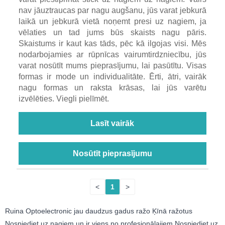
nav jāuztraucas par nagu augšanu, jūs varat jebkurā
laikā un jebkurā vietā noņemt presi uz nagiem, ja
vēlaties un tad jums būs skaists nagu pāris.
Skaistums ir kaut kas tāds, pēc kā ilgojas visi. Mēs
nodarbojamies ar rūpnīcas vairumtirdzniecību, jūs
varat nosūtīt mums pieprasījumu, lai pasūtītu. Visas
formas ir mode un individualitāte. Ērti, ātri, vairāk
nagu formas un raksta krāsas, lai jūs varētu
izvēlēties. Viegli pielīmēt.
Lasīt vairāk
Nosūtīt pieprasījumu
<
1
>
Ruina Optoelectronic jau daudzus gadus ražo Ķīnā ražotus
Nospiediet uz nagiem un ir viens no profesionālajiem Nospiediet uz