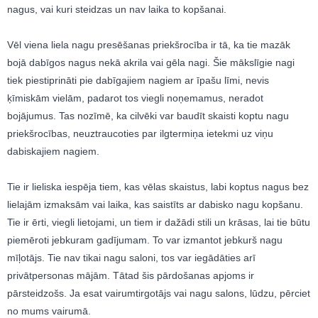
nagus, vai kuri steidzas un nav laika to kopšanai.
Vēl viena liela nagu presēšanas priekšrocība ir tā, ka tie mazāk
bojā dabīgos nagus nekā akrila vai gēla nagi. Šie mākslīgie nagi
tiek piestiprināti pie dabīgajiem nagiem ar īpašu līmi, nevis
ķīmiskām vielām, padarot tos viegli noņemamus, neradot
bojājumus. Tas nozīmē, ka cilvēki var baudīt skaisti koptu nagu
priekšrocības, neuztraucoties par ilgtermiņa ietekmi uz viņu
dabiskajiem nagiem.
Tie ir lieliska iespēja tiem, kas vēlas skaistus, labi koptus nagus bez
lielajām izmaksām vai laika, kas saistīts ar dabisko nagu kopšanu.
Tie ir ērti, viegli lietojami, un tiem ir dažādi stili un krāsas, lai tie būtu
piemēroti jebkuram gadījumam. To var izmantot jebkurš nagu
mīļotājs. Tie nav tikai nagu saloni, tos var iegādāties arī
privātpersonas mājām. Tātad šis pārdošanas apjoms ir
pārsteidzošs. Ja esat vairumtirgotājs vai nagu salons, lūdzu, pērciet
no mums vairumā.