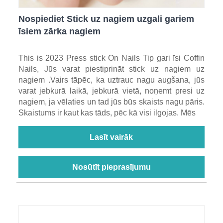
Nospiediet Stick uz nagiem uzgali gariem
īsiem zārka nagiem
This is 2023 Press stick On Nails Tip gari īsi Coffin
Nails, Jūs varat piestiprināt stick uz nagiem uz
nagiem .Vairs tāpēc, ka uztrauc nagu augšana, jūs
varat jebkurā laikā, jebkurā vietā, noņemt presi uz
nagiem, ja vēlaties un tad jūs būs skaists nagu pāris.
Skaistums ir kaut kas tāds, pēc kā visi ilgojas. Mēs
Lasīt vairāk
Nosūtīt pieprasījumu