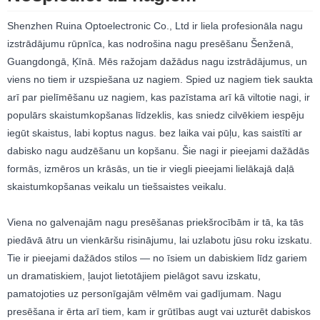
Shenzhen Ruina Optoelectronic Co., Ltd ir liela profesionāla nagu
izstrādājumu rūpnīca, kas nodrošina nagu presēšanu Šenženā,
Guangdongā, Ķīnā. Mēs ražojam dažādus nagu izstrādājumus, un
viens no tiem ir uzspiešana uz nagiem. Spied uz nagiem tiek saukta
arī par pielīmēšanu uz nagiem, kas pazīstama arī kā viltotie nagi, ir
populārs skaistumkopšanas līdzeklis, kas sniedz cilvēkiem iespēju
iegūt skaistus, labi koptus nagus. bez laika vai pūļu, kas saistīti ar
dabisko nagu audzēšanu un kopšanu. Šie nagi ir pieejami dažādās
formās, izmēros un krāsās, un tie ir viegli pieejami lielākajā daļā
skaistumkopšanas veikalu un tiešsaistes veikalu.
Viena no galvenajām nagu presēšanas priekšrocībām ir tā, ka tās
piedāvā ātru un vienkāršu risinājumu, lai uzlabotu jūsu roku izskatu.
Tie ir pieejami dažādos stilos — no īsiem un dabiskiem līdz gariem
un dramatiskiem, ļaujot lietotājiem pielāgot savu izskatu,
pamatojoties uz personīgajām vēlmēm vai gadījumam. Nagu
presēšana ir ērta arī tiem, kam ir grūtības augt vai uzturēt dabiskos