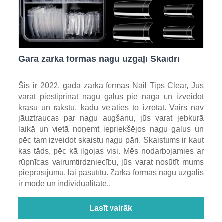
Gara zārka formas nagu uzgaļi Skaidri
Šis ir 2022. gada zārka formas Nail Tips Clear, Jūs
varat piestiprināt nagu galus pie naga un izveidot
krāsu un rakstu, kādu vēlaties to izrotāt. Vairs nav
jāuztraucas par nagu augšanu, jūs varat jebkurā
laikā un vietā noņemt iepriekšējos nagu galus un
pēc tam izveidot skaistu nagu pāri. Skaistums ir kaut
kas tāds, pēc kā ilgojas visi. Mēs nodarbojamies ar
rūpnīcas vairumtirdzniecību, jūs varat nosūtīt mums
pieprasījumu, lai pasūtītu. Zārka formas nagu uzgalis
ir mode un individualitāte..
Lasīt vairāk