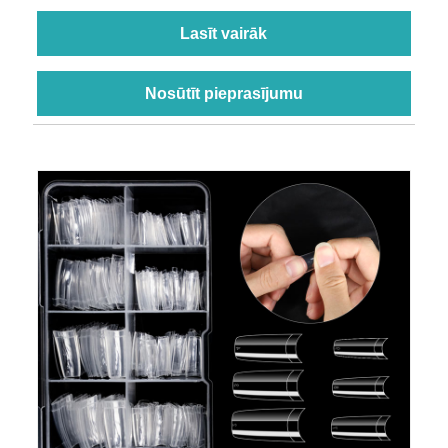
Lasīt vairāk
Nosūtīt pieprasījumu