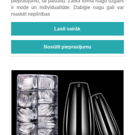
pieprasījumu, lai pasūtītu. Zārka forma Nagu uzgalis
ir mode un individualitāte. Dabīgie nagu gali var
maskēt nepilnības
Lasīt vairāk
Nosūtīt pieprasījumu