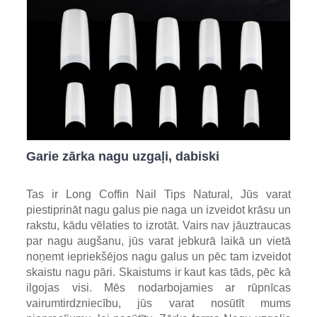
Garie zārka nagu uzgaļi, dabiski
Tas ir Long Coffin Nail Tips Natural, Jūs varat
piestiprināt nagu galus pie naga un izveidot krāsu un
rakstu, kādu vēlaties to izrotāt. Vairs nav jāuztraucas
par nagu augšanu, jūs varat jebkurā laikā un vietā
noņemt iepriekšējos nagu galus un pēc tam izveidot
skaistu nagu pāri. Skaistums ir kaut kas tāds, pēc kā
ilgojas visi. Mēs nodarbojamies ar rūpnīcas
vairumtirdzniecību, jūs varat nosūtīt mums