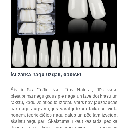
Īsi zārka nagu uzgaļi, dabiski
Šis ir īss Coffin Nail Tips Natural, Jūs varat
piestiprināt nagu galus pie naga un izveidot krāsu un
rakstu, kādu vēlaties to izrotāt. Vairs nav jāuztraucas
par nagu augšanu, jūs varat jebkurā laikā un vietā
noņemt iepriekšējos nagu galus un pēc tam izveidot
skaistu nagu pāri. Skaistums ir kaut kas tāds, pēc kā
ilgojas visi. Mēs nodarbojamies ar rūpnīcas