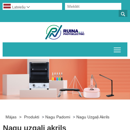
Latviešu


Pārs
Mājas
>
Produkti
>
Nagu Padomi
>
Nagu Uzgaļi Akrils
Nagu uzgaļi akrils