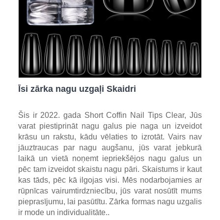
Īsi zārka nagu uzgaļi Skaidri
Šis ir 2022. gada Short Coffin Nail Tips Clear, Jūs
varat piestiprināt nagu galus pie naga un izveidot
krāsu un rakstu, kādu vēlaties to izrotāt. Vairs nav
jāuztraucas par nagu augšanu, jūs varat jebkurā
laikā un vietā noņemt iepriekšējos nagu galus un
pēc tam izveidot skaistu nagu pāri. Skaistums ir kaut
kas tāds, pēc kā ilgojas visi. Mēs nodarbojamies ar
rūpnīcas vairumtirdzniecību, jūs varat nosūtīt mums
pieprasījumu, lai pasūtītu. Zārka formas nagu uzgalis
ir mode un individualitāte..