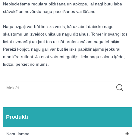
Nepieciešama regulāra pildīšana un apkope, lai nagi būtu labā
stāvoklī un novērstu nagu pacelšanos vai lūšanu.
Nagu uzgaļi var būt lielisks veids, kā uzlabot dabisko nagu
skaistumu un izveidot unikālus nagu dizainus. Tomēr ir svarīgi tos
lietot uzmanīgi un ļaut tos uzklāt profesionālam nagu tehniķim.
Pareizi kopjot, nagu gali var būt lielisks papildinājums jebkurai
manikīra rutīnai. Ja esat vairumtirgotājs, liela nagu salonu ķēde,
lūdzu, pērciet no mums.
Produkti
Nagu lampa