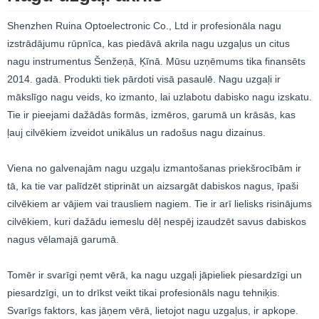
Shenzhen Ruina Optoelectronic Co., Ltd ir profesionāla nagu
izstrādājumu rūpnīca, kas piedāvā akrila nagu uzgaļus un citus
nagu instrumentus Šenžeņā, Ķīnā. Mūsu uzņēmums tika finansēts
2014. gadā. Produkti tiek pārdoti visā pasaulē. Nagu uzgaļi ir
mākslīgo nagu veids, ko izmanto, lai uzlabotu dabisko nagu izskatu.
Tie ir pieejami dažādās formās, izmēros, garumā un krāsās, kas
ļauj cilvēkiem izveidot unikālus un radošus nagu dizainus.
Viena no galvenajām nagu uzgaļu izmantošanas priekšrocībām ir
tā, ka tie var palīdzēt stiprināt un aizsargāt dabiskos nagus, īpaši
cilvēkiem ar vājiem vai trausliem nagiem. Tie ir arī lielisks risinājums
cilvēkiem, kuri dažādu iemeslu dēļ nespēj izaudzēt savus dabiskos
nagus vēlamajā garumā.
Tomēr ir svarīgi ņemt vērā, ka nagu uzgaļi jāpieliek piesardzīgi un
piesardzīgi, un to drīkst veikt tikai profesionāls nagu tehniķis.
Svarīgs faktors, kas jāņem vērā, lietojot nagu uzgaļus, ir apkope.