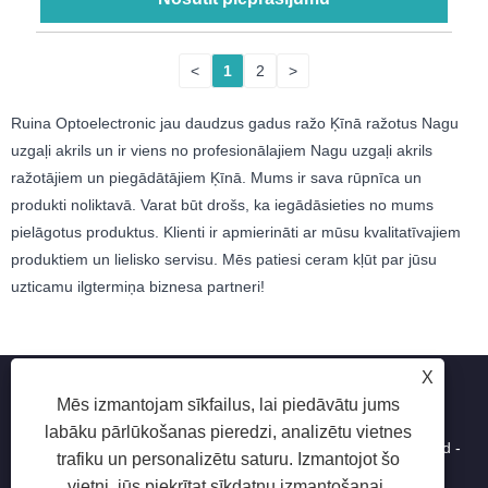
<
1
2
>
Ruina Optoelectronic jau daudzus gadus ražo Ķīnā ražotus Nagu
uzgaļi akrils un ir viens no profesionālajiem Nagu uzgaļi akrils
ražotājiem un piegādātājiem Ķīnā. Mums ir sava rūpnīca un
produkti noliktavā. Varat būt drošs, ka iegādāsieties no mums
pielāgotus produktus. Klienti ir apmierināti ar mūsu kvalitatīvajiem
produktiem un lielisko servisu. Mēs patiesi ceram kļūt par jūsu
uzticamu ilgtermiņa biznesa partneri!
X
Mēs izmantojam sīkfailus, lai piedāvātu jums
labāku pārlūkošanas pieredzi, analizētu vietnes
Autortiesības © 2025 Shenzhen Ruina Optoelectronic Co., Ltd -
trafiku un personalizētu saturu. Izmantojot šo
nagu lampa, nagu urbis, nagu putekļu kolekcionārs - visas
vietni, jūs piekrītat sīkdatņu izmantošanai.