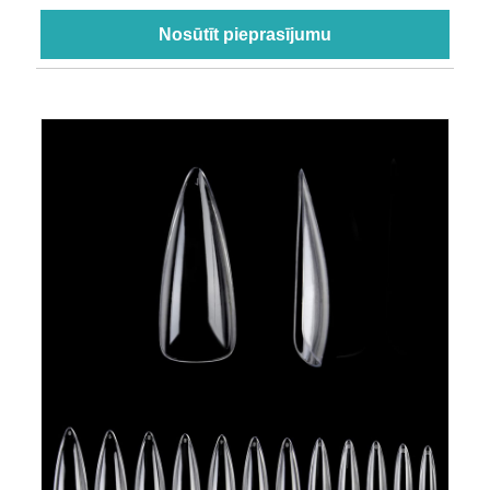
Nosūtīt pieprasījumu