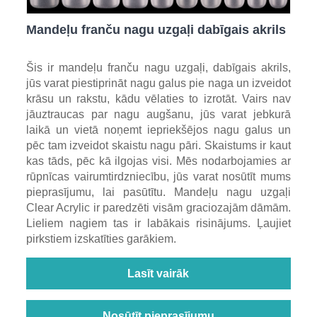
Mandeļu franču nagu uzgaļi dabīgais akrils
Šis ir mandeļu franču nagu uzgaļi, dabīgais akrils,
jūs varat piestiprināt nagu galus pie naga un izveidot
krāsu un rakstu, kādu vēlaties to izrotāt. Vairs nav
jāuztraucas par nagu augšanu, jūs varat jebkurā
laikā un vietā noņemt iepriekšējos nagu galus un
pēc tam izveidot skaistu nagu pāri. Skaistums ir kaut
kas tāds, pēc kā ilgojas visi. Mēs nodarbojamies ar
rūpnīcas vairumtirdzniecību, jūs varat nosūtīt mums
pieprasījumu, lai pasūtītu. Mandeļu nagu uzgaļi
Clear Acrylic ir paredzēti visām graciozajām dāmām.
Lieliem nagiem tas ir labākais risinājums. Ļaujiet
pirkstiem izskatīties garākiem.
Lasīt vairāk
Nosūtīt pieprasījumu