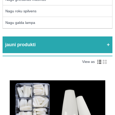
Nagu roku spilvens
Nagu galda lampa
jauni produkti
View as