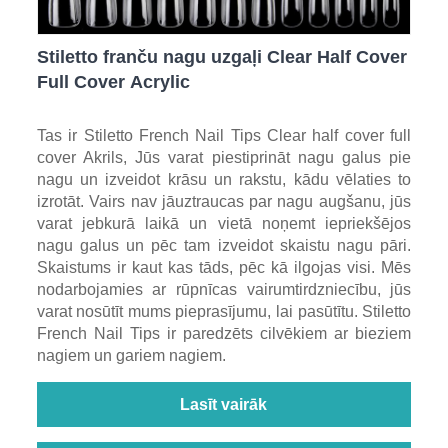
Stiletto franču nagu uzgaļi Clear Half Cover
Full Cover Acrylic
Tas ir Stiletto French Nail Tips Clear half cover full
cover Akrils, Jūs varat piestiprināt nagu galus pie
nagu un izveidot krāsu un rakstu, kādu vēlaties to
izrotāt. Vairs nav jāuztraucas par nagu augšanu, jūs
varat jebkurā laikā un vietā noņemt iepriekšējos
nagu galus un pēc tam izveidot skaistu nagu pāri.
Skaistums ir kaut kas tāds, pēc kā ilgojas visi. Mēs
nodarbojamies ar rūpnīcas vairumtirdzniecību, jūs
varat nosūtīt mums pieprasījumu, lai pasūtītu. Stiletto
French Nail Tips ir paredzēts cilvēkiem ar bieziem
nagiem un gariem nagiem.
Lasīt vairāk