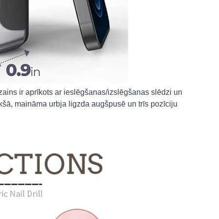
zains ir aprīkots ar ieslēgšanas/izslēgšanas slēdzi un
kšā, maināma urbja ligzda augšpusē un trīs pozīciju