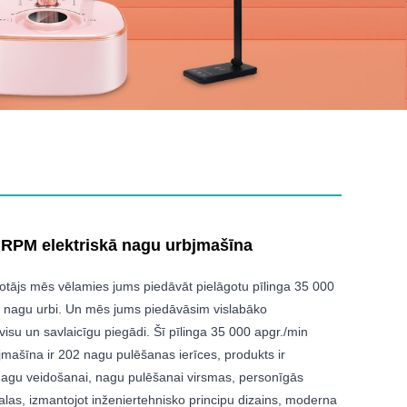
0 RPM elektriskā nagu urbjmašīna
otājs mēs vēlamies jums piedāvāt pielāgotu pīlinga 35 000
ko nagu urbi. Un mēs jums piedāvāsim vislabāko
su un savlaicīgu piegādi. Šī pīlinga 35 000 apgr./min
jmašīna ir 202 nagu pulēšanas ierīces, produkts ir
 nagu veidošanai, nagu pulēšanai virsmas, personīgās
alas, izmantojot inženiertehnisko principu dizains, moderna