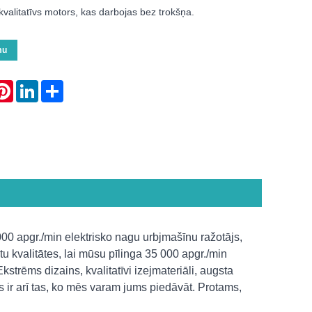
r kvalitatīvs motors, kas darbojas bez trokšņa.
mu
atsApp
Pinterest
LinkedIn
Share
00 apgr./min elektrisko nagu urbjmašīnu ražotājs,
u kvalitātes, lai mūsu pīlinga 35 000 apgr./min
strēms dizains, kvalitatīvi izejmateriāli, augsta
as ir arī tas, ko mēs varam jums piedāvāt. Protams,