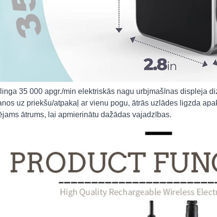
īlinga 35 000 apgr./min elektriskās nagu urbjmašīnas displeja di
anos uz priekšu/atpakaļ ar vienu pogu, ātrās uzlādes ligzda apa
ējams ātrums, lai apmierinātu dažādas vajadzības.