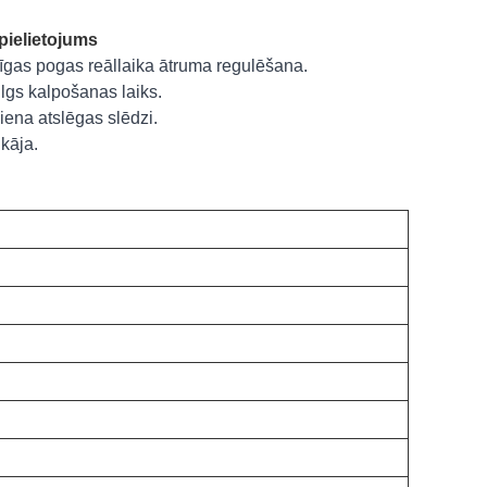
pielietojums
līgas pogas reāllaika ātruma regulēšana.
ilgs kalpošanas laiks.
iena atslēgas slēdzi.
 kāja.