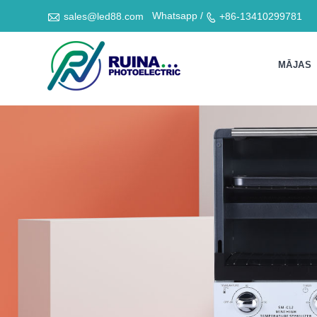

Whatsapp /
sales@led88.com
+86-13410299781

MĀJAS