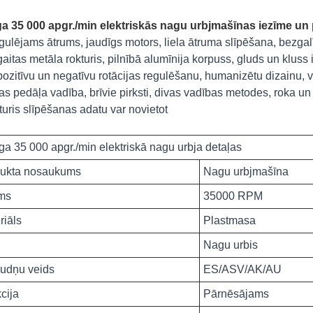
ga 35 000 apgr./min elektriskās nagu urbjmašīnas iezīme un 
gulējams ātrums, jaudīgs motors, liela ātruma slīpēšana, bezga
rgaitas metāla rokturis, pilnībā alumīnija korpuss, gluds un kluss 
 pozitīvu un negatīvu rotācijas regulēšanu, humanizētu dizainu, v
jas pedāļa vadība, brīvie pirksti, divas vadības metodes, roka un
kturis slīpēšanas adatu var novietot
nga 35 000 apgr./min elektriskā nagu urbja detaļas
ukta nosaukums
Nagu urbjmašīna
ms
35000 RPM
riāls
Plastmasa
Nagu urbis
udņu veids
ES/ASV/AK/AU
cija
Pārnēsājams