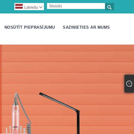

Latviešu

NOSŪTĪT PIEPRASĪJUMU
SAZINIETIES AR MUMS