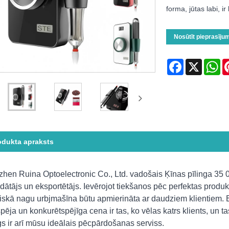
forma, jūtas labi, i
Nosūtīt pieprasīju
Facebook
X
Wh
odukta apraksts
hen Ruina Optoelectronic Co., Ltd. vadošais Ķīnas pīlinga 35 0
dātājs un eksportētājs. Ievērojot tiekšanos pēc perfektas produkt
riskā nagu urbjmašīna būtu apmierināta ar daudziem klientiem. Ek
spēja un konkurētspējīga cena ir tas, ko vēlas katrs klients, un t
gs ir arī mūsu ideālais pēcpārdošanas serviss.