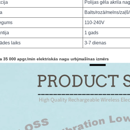
cija
Polijas gēla akrila 
a
Balts/rozā/melns/zaļš
iegums
110-240V
ntija
1 gads
ādes laiks
3-7 dienas
ga 35 000 apgr./min elektriskās nagu urbjmašīnas izmērs