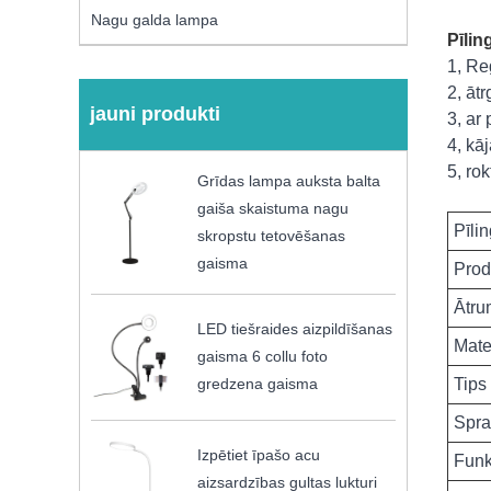
Nagu galda lampa
Pīlin
1, Re
2, āt
jauni produkti
3, ar
4, kā
5, ro
Grīdas lampa auksta balta
gaiša skaistuma nagu
Pīli
skropstu tetovēšanas
gaisma
Prod
Ātru
LED tiešraides aizpildīšanas
Mate
gaisma 6 collu foto
Tips
gredzena gaisma
Spra
Izpētiet īpašo acu
Funk
aizsardzības gultas lukturi