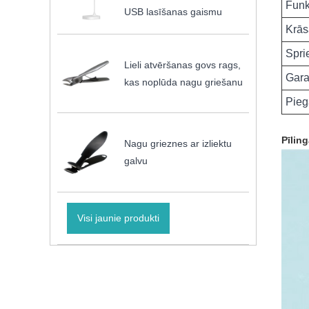
Funk
USB lasīšanas gaismu
Krās
Spr
Lieli atvēršanas govs rags,
Gara
kas noplūda nagu griešanu
Pieg
Pīlin
Nagu grieznes ar izliektu
galvu
Visi jaunie produkti