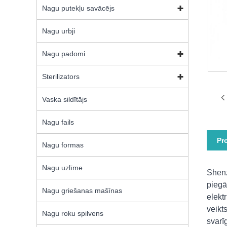
Nagu putekļu savācējs
Nagu urbji
Nagu padomi
Sterilizators
Vaska sildītājs
Nagu fails
Pr
Nagu formas
Nagu uzlīme
Shenz
piegā
Nagu griešanas mašīnas
elekt
veikt
Nagu roku spilvens
svarī