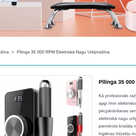
ašīna
>
Pīlinga 35 000 RPM Elektriskā Nagu Urbjmašīna
Pīlinga 35 00
Kā profesionāls raž
apgr./min elektris
pēcpārdošanas servi
elektriskā nagu urb
piemērots kristāla
higiēnas līdzekļu m