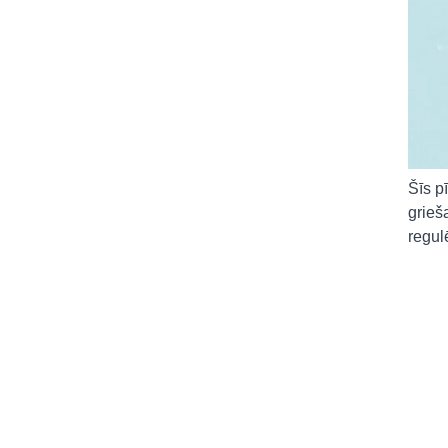
Šīs p
grieš
regul