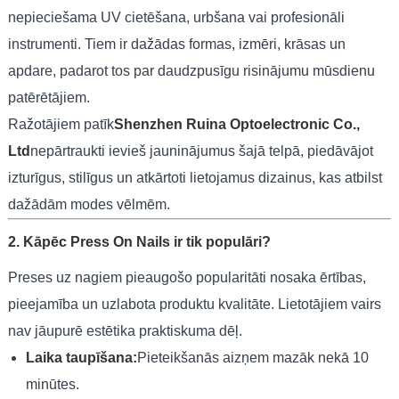
nepieciešama UV cietēšana, urbšana vai profesionāli
instrumenti. Tiem ir dažādas formas, izmēri, krāsas un
apdare, padarot tos par daudzpusīgu risinājumu mūsdienu
patērētājiem.
Ražotājiem patīk
Shenzhen Ruina Optoelectronic Co.,
Ltd
nepārtraukti ievieš jauninājumus šajā telpā, piedāvājot
izturīgus, stilīgus un atkārtoti lietojamus dizainus, kas atbilst
dažādām modes vēlmēm.
2. Kāpēc Press On Nails ir tik populāri?
Preses uz nagiem pieaugošo popularitāti nosaka ērtības,
pieejamība un uzlabota produktu kvalitāte. Lietotājiem vairs
nav jāupurē estētika praktiskuma dēļ.
Laika taupīšana:
Pieteikšanās aizņem mazāk nekā 10
minūtes.