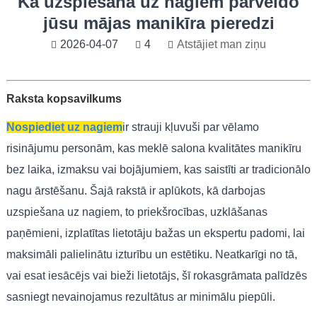
Kā uzspiešana uz nagiem pārveido
jūsu mājas manikīra pieredzi
2026-04-07
4
Atstājiet man ziņu
Raksta kopsavilkums
Nospiediet uz nagiem
ir strauji kļuvuši par vēlamo
risinājumu personām, kas meklē salona kvalitātes manikīru
bez laika, izmaksu vai bojājumiem, kas saistīti ar tradicionālo
nagu ārstēšanu. Šajā rakstā ir aplūkots, kā darbojas
uzspiešana uz nagiem, to priekšrocības, uzklāšanas
paņēmieni, izplatītas lietotāju bažas un ekspertu padomi, lai
maksimāli palielinātu izturību un estētiku. Neatkarīgi no tā,
vai esat iesācējs vai bieži lietotājs, šī rokasgrāmata palīdzēs
sasniegt nevainojamus rezultātus ar minimālu piepūli.