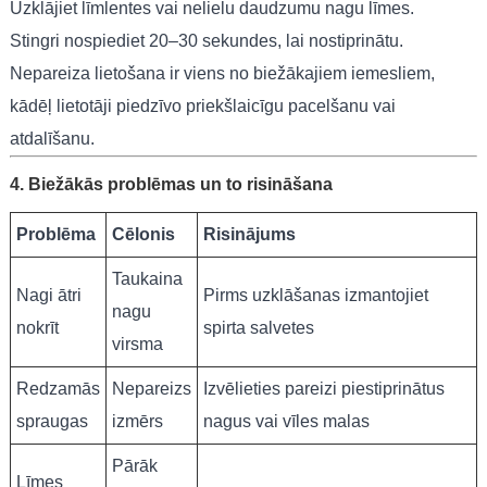
Uzklājiet līmlentes vai nelielu daudzumu nagu līmes.
Stingri nospiediet 20–30 sekundes, lai nostiprinātu.
Nepareiza lietošana ir viens no biežākajiem iemesliem,
kādēļ lietotāji piedzīvo priekšlaicīgu pacelšanu vai
atdalīšanu.
4. Biežākās problēmas un to risināšana
Problēma
Cēlonis
Risinājums
Taukaina
Nagi ātri
Pirms uzklāšanas izmantojiet
nagu
nokrīt
spirta salvetes
virsma
Redzamās
Nepareizs
Izvēlieties pareizi piestiprinātus
spraugas
izmērs
nagus vai vīles malas
Pārāk
Līmes