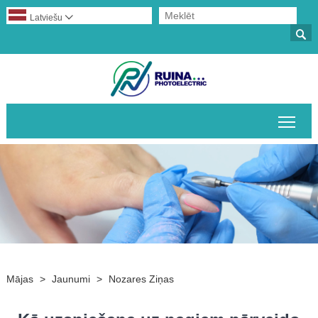
Latviešu


Pārs
Mājas
>
Jaunumi
>
Nozares Ziņas