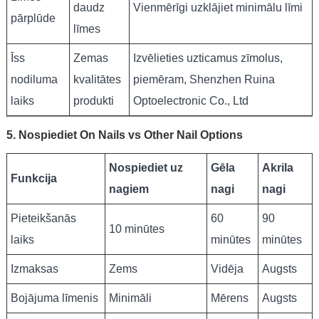
daudz
Vienmērīgi uzklājiet minimālu līmi
pārplūde
līmes
Īss
Zemas
Izvēlieties uzticamus zīmolus,
nodiluma
kvalitātes
piemēram, Shenzhen Ruina
laiks
produkti
Optoelectronic Co., Ltd
5. Nospiediet On Nails vs Other Nail Options
Nospiediet uz
Gēla
Akrila
Funkcija
nagiem
nagi
nagi
Pieteikšanās
60
90
10 minūtes
laiks
minūtes
minūtes
Izmaksas
Zems
Vidēja
Augsts
Bojājuma līmenis
Minimāli
Mērens
Augsts