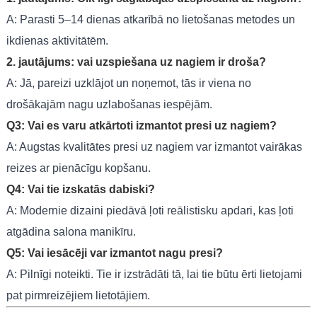
A: Parasti 5–14 dienas atkarībā no lietošanas metodes un
ikdienas aktivitātēm.
2. jautājums: vai uzspiešana uz nagiem ir droša?
A: Jā, pareizi uzklājot un noņemot, tās ir viena no
drošākajām nagu uzlabošanas iespējām.
Q3: Vai es varu atkārtoti izmantot presi uz nagiem?
A: Augstas kvalitātes presi uz nagiem var izmantot vairākas
reizes ar pienācīgu kopšanu.
Q4: Vai tie izskatās dabiski?
A: Modernie dizaini piedāvā ļoti reālistisku apdari, kas ļoti
atgādina salona manikīru.
Q5: Vai iesācēji var izmantot nagu presi?
A: Pilnīgi noteikti. Tie ir izstrādāti tā, lai tie būtu ērti lietojami
pat pirmreizējiem lietotājiem.