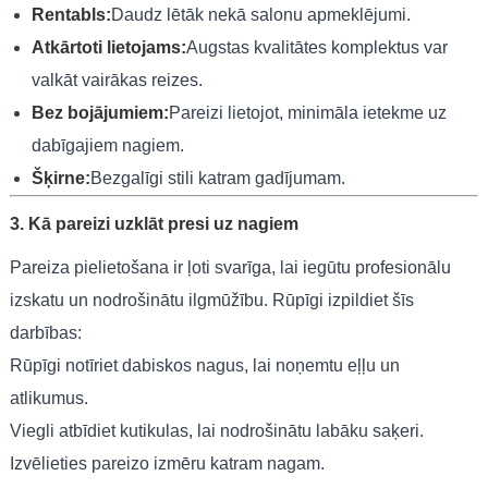
Rentabls:
Daudz lētāk nekā salonu apmeklējumi.
Atkārtoti lietojams:
Augstas kvalitātes komplektus var
valkāt vairākas reizes.
Bez bojājumiem:
Pareizi lietojot, minimāla ietekme uz
dabīgajiem nagiem.
Šķirne:
Bezgalīgi stili katram gadījumam.
3. Kā pareizi uzklāt presi uz nagiem
Pareiza pielietošana ir ļoti svarīga, lai iegūtu profesionālu
izskatu un nodrošinātu ilgmūžību. Rūpīgi izpildiet šīs
darbības:
Rūpīgi notīriet dabiskos nagus, lai noņemtu eļļu un
atlikumus.
Viegli atbīdiet kutikulas, lai nodrošinātu labāku saķeri.
Izvēlieties pareizo izmēru katram nagam.