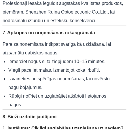
Profesionāļi iesaka ieguldīt augstākās kvalitātes produktos,
piemēram, Shenzhen Ruina Optoelectronic Co.,Ltd., lai
nodrošinātu izturību un estētisku konsekvenci.
7. Apkopes un noņemšanas rokasgrāmata
Pareiza noņemšana ir tikpat svarīga kā uzklāšana, lai
aizsargātu dabiskos nagus.
Iemērciet nagus siltā ziepjūdenī 10–15 minūtes.
Viegli paceliet malas, izmantojot koka irbulīti.
Izvairieties no spēcīgas noņemšanas, lai novērstu
nagu bojājumus.
Rūpīgi notīriet un uzglabājiet atkārtoti lietojamos
nagus.
8. Bieži uzdotie jautājumi
1. jautājums: Cik ilgi saglabājas uzspiešana uz nagiem?