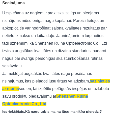
Secinājums
Uzspiešana uz nagiem ir praktisks, stilīgs un pieejams
risinājums mūsdienīgai nagu kopšanai. Pareizi lietojot un
apkopjot, tie var nodrošināt salona kvalitātes rezultātus par
nelielu izmaksu un laika daļu. Jauninājumiem turpinoties,
tādi uzņēmumi kā Shenzhen Ruina Optoelectronic Co., Ltd
izvirza augstākus kvalitātes un dizaina standartus, padarot
nagus par svarīgu personīgās skaistumkopšanas rutīnas
sastāvdaļu.
Ja meklējat augstākās kvalitātes nagu presēšanas
risinājumus, kas pielāgoti jūsu tirgus vajadzībām,
sazinieties
ar mums
šodien, lai izpētītu pielāgotās iespējas un uzlabotu
savu produktu piedāvājumu ar
Shenzhen Ruina
Optoelectronic Co., Ltd
.
Iepriekšējais:
Kā nagu urbis maina jūsu manikīra pieredzi?