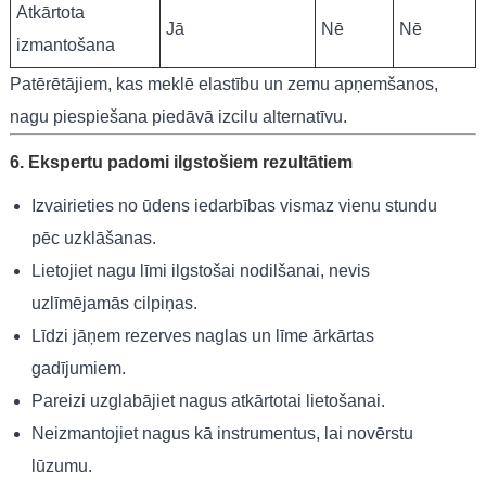
Atkārtota
Jā
Nē
Nē
izmantošana
Patērētājiem, kas meklē elastību un zemu apņemšanos,
nagu piespiešana piedāvā izcilu alternatīvu.
6. Ekspertu padomi ilgstošiem rezultātiem
Izvairieties no ūdens iedarbības vismaz vienu stundu
pēc uzklāšanas.
Lietojiet nagu līmi ilgstošai nodilšanai, nevis
uzlīmējamās cilpiņas.
Līdzi jāņem rezerves naglas un līme ārkārtas
gadījumiem.
Pareizi uzglabājiet nagus atkārtotai lietošanai.
Neizmantojiet nagus kā instrumentus, lai novērstu
lūzumu.